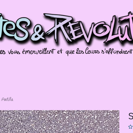
Commissions
Galeries
Évènements
Splo
 Antifa
S