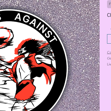
F
C
Co
Ga
Li