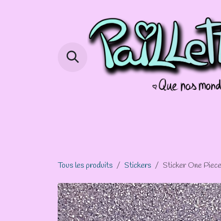
Se rendre au contenu
Page d'accueil
Boutique
Info 
Tous les produits
Stickers
Sticker One Piece