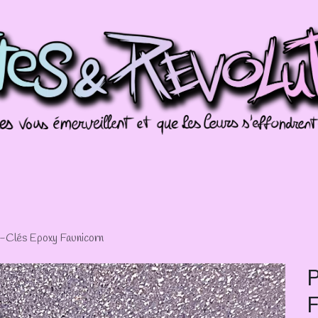
Commissions
Galeries
Évènements
Splo
-Clés Epoxy Faunicorn
P
F