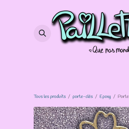
Se rendre au contenu
Page d'accueil
Boutique
Info 
Tous les produits
porte-clés
Epoxy
Porte