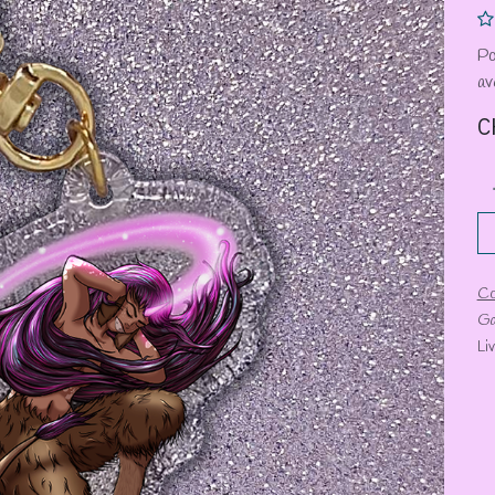
Po
av
C
Co
Ga
Li