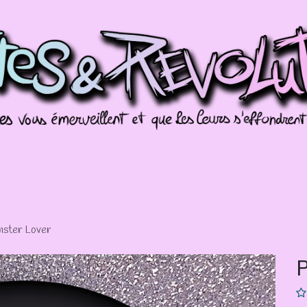
Commissions
Galeries
Évènements
Splo
nster Lover
P