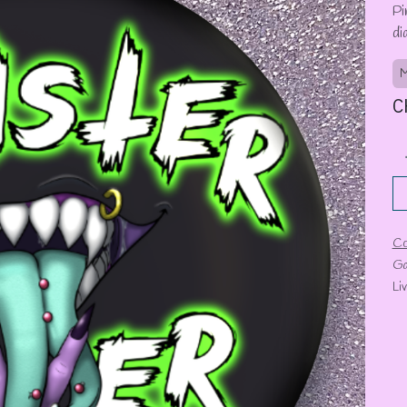
Pi
di
M
C
Co
Ga
Li