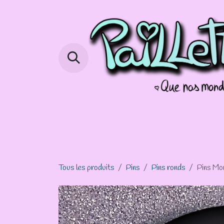
Se rendre au contenu
Page d'accueil
Boutique
Info 
Tous les produits
Pins
Pins ronds
Pins Mo