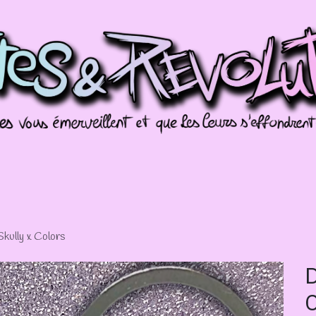
Commissions
Galeries
Évènements
Splo
kully x Colors
D
C