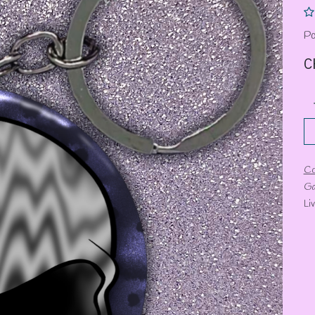
Po
C
Co
Ga
Li