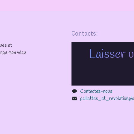
Contacts:
ques et
Laisser u
lange mon vécu
Contactez-nous
paillettes_et_revolution@h