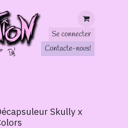
Se connecter
Contacte-nous!
tch!
écapsuleur Skully x
olors