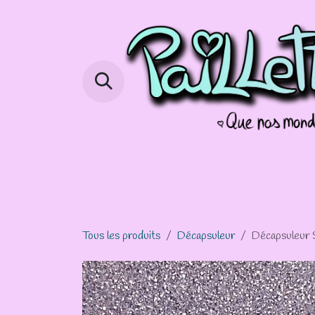
Se rendre au contenu
Page d'accueil
Boutique
Info 
Tous les produits
Décapsuleur
Décapsuleur S