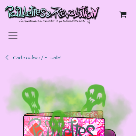
Se rendre au contenu
Carte cadeau / E-wallet