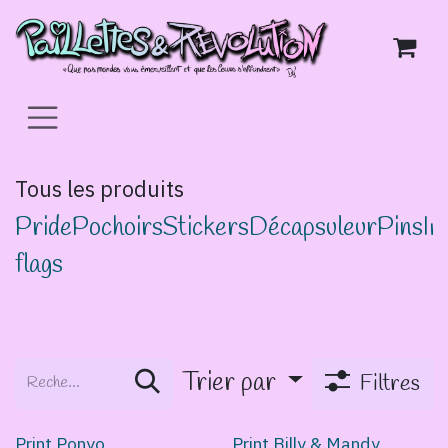
Se rendre au contenu
Tous les produits
Pride
Pochoirs
Stickers
Décapsuleur
Pins
Im
flags
Trier par
Filtres
Print Ponyo
Print Billy & Mandy