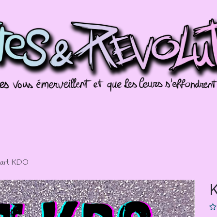
Commissions
Galeries
Évènements
Splo
art KDO