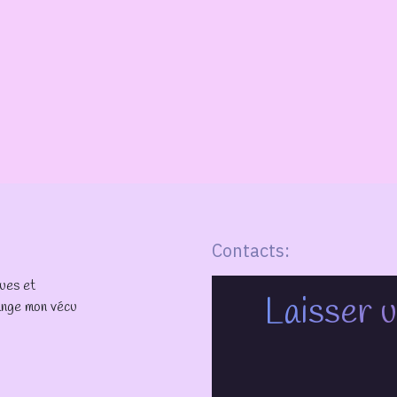
Contacts:
ques et
Laisser u
lange mon vécu