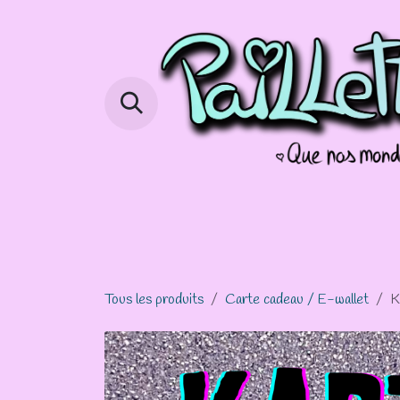
Se rendre au contenu
Page d'accueil
Boutique
Info 
Tous les produits
Carte cadeau / E-wallet
K